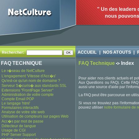
" Un des leaders 
nous pouvons o
ACCUEIL
|
NOS ATOUTS
|
Rechercher:
FAQ TECHNIQUE
FAQ Technique
Index
Le r�seau de NetCulture
L'engagement 'Vitesse d'Acc�s'
Pour aider nos clients actuels et p
Qu'est-ce qu'un nom de domaine ?
Aux Questions ou FAQ). Cette FAQ 
Serveur S�curis� aux standards SSL
aussi une source d'aide par l'inform
Extensions "FrontPage Server"
Administration de votre compte
La FAQ peut être parcourue en utilis
Compte Email POP
Si vous ne trouviez pas l'informati
Le langage 'html'
pouvez utiliser
notre formulaire de 
Formulaires interactifs
Analyse de votre site web
Utilisation de compteurs sur pages Web
Acc�s par mot de passe
Détecteur de langue
Usage de CGI
PHP Server Support